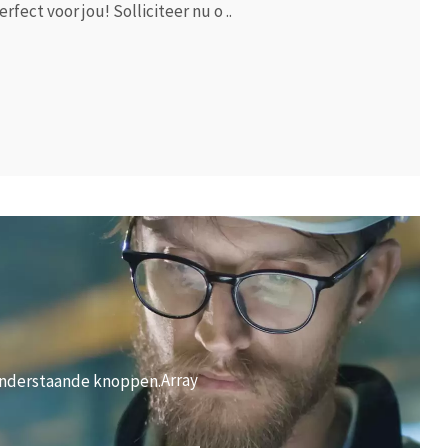
fect voor jou! Solliciteer nu o ..
Array
onderstaande knoppen.