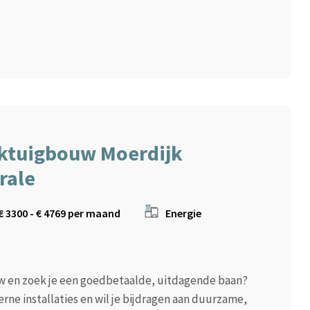
ktuigbouw Moerdijk
rale
€
3300
- €
4769
per maand
Energie
w en zoek je een goedbetaalde, uitdagende baan?
e installaties en wil je bijdragen aan duurzame,