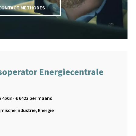
CONTACT METHODES
soperator Energiecentrale
€
4503
- €
6423
per maand
mische industrie, Energie