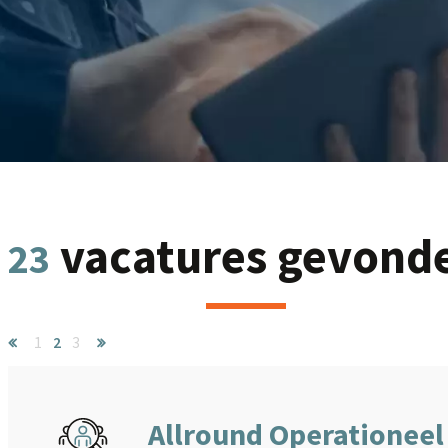
vacatures gevond
23
1
2
3
Allround Operationeel