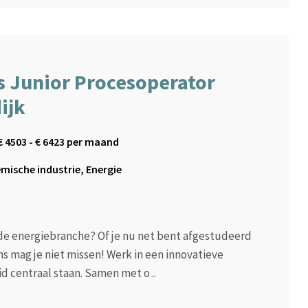
ls Junior Procesoperator
ijk
€
4503
- €
6423
per maand
mische industrie, Energie
n de energiebranche? Of je nu net bent afgestudeerd
s mag je niet missen! Werk in een innovatieve
 centraal staan. Samen met o ..