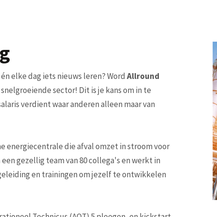
ng
 én elke dag iets nieuws leren? Word
Allround
snelgroeiende sector! Dit is je kans om in te
 salaris verdient waar anderen alleen maar van
e energiecentrale die afval omzet in stroom voor
een gezellig team van 80 collega's en werkt in
egeleiding en trainingen om jezelf te ontwikkelen
rationeel Technicus (AOT) 5 ploegen, en kickstart