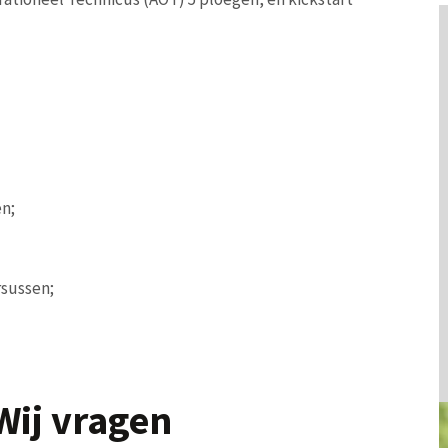
n;
rsussen;
Wij vragen