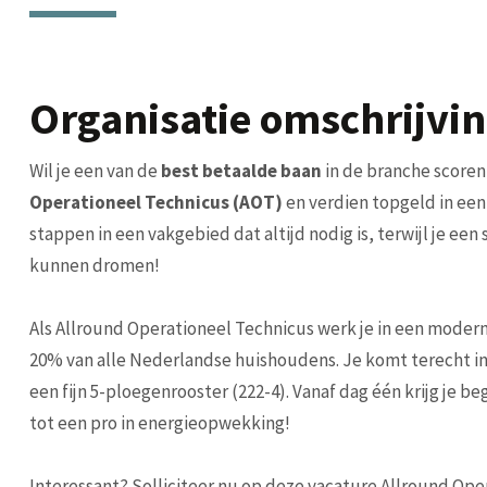
Organisatie omschrijvi
Wil je een van de
best betaalde baan
in de branche scoren
Operationeel Technicus (AOT)
en verdien topgeld in een 
stappen in een vakgebied dat altijd nodig is, terwijl je een
kunnen dromen!
Als Allround Operationeel Technicus werk je in een modern
20% van alle Nederlandse huishoudens. Je komt terecht in 
een fijn 5-ploegenrooster (222-4). Vanaf dag één krijg je b
tot een pro in energieopwekking!
Interessant? Solliciteer nu op deze vacature Allround Ope