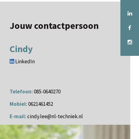
Jouw contactpersoon
Cindy
LinkedIn
Telefoon:
085-0640270
Mobiel:
0621461452
E-mail:
cindy.lee@nl-techniek.nl