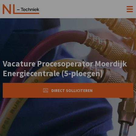
Vacature Procesoperator Moerdijk
Energiecentrale (5-ploegen)
DIRECT SOLLICITEREN