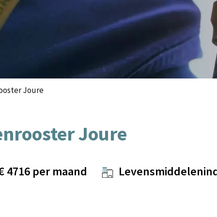
ooster Joure
enrooster Joure
 €
4716
per maand
Levensmiddelenind