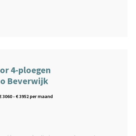
or 4-ploegen
io Beverwijk
€
3060
- €
3952
per maand