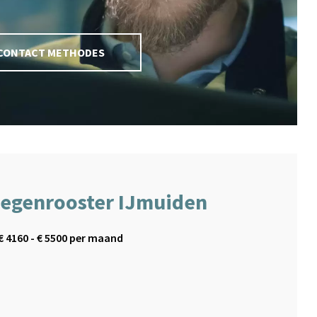
CONTACT METHODES
oegenrooster IJmuiden
€
4160
- €
5500
per maand