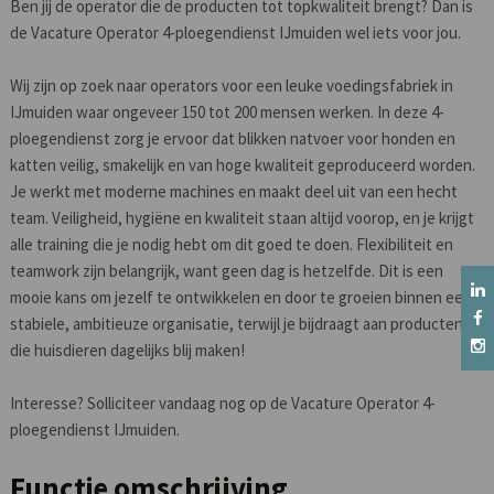
Ben jij de operator die de producten tot topkwaliteit brengt? Dan is
de Vacature Operator 4-ploegendienst IJmuiden wel iets voor jou.
Wij zijn op zoek naar operators voor een leuke voedingsfabriek in
IJmuiden waar ongeveer 150 tot 200 mensen werken. In deze 4-
ploegendienst zorg je ervoor dat blikken natvoer voor honden en
katten veilig, smakelijk en van hoge kwaliteit geproduceerd worden.
Je werkt met moderne machines en maakt deel uit van een hecht
team. Veiligheid, hygiëne en kwaliteit staan altijd voorop, en je krijgt
alle training die je nodig hebt om dit goed te doen. Flexibiliteit en
teamwork zijn belangrijk, want geen dag is hetzelfde. Dit is een
mooie kans om jezelf te ontwikkelen en door te groeien binnen een
stabiele, ambitieuze organisatie, terwijl je bijdraagt aan producten
die huisdieren dagelijks blij maken!
Interesse? Solliciteer vandaag nog op de Vacature Operator 4-
ploegendienst IJmuiden.
Functie omschrijving