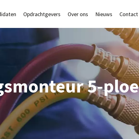
idaten
Opdrachtgevers
Over ons
Nieuws
Contact
ngsmonteur 5-plo