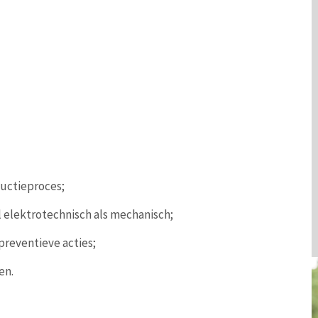
ductieproces;
l elektrotechnisch als mechanisch;
preventieve acties;
en.