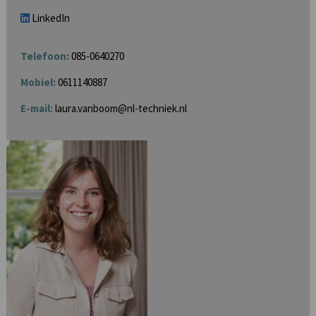
LinkedIn
Telefoon:
085-0640270
Mobiel:
0611140887
E-mail:
laura.vanboom@nl-techniek.nl