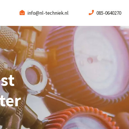
info@nl-techniek.nl
085-0640270
st
ter