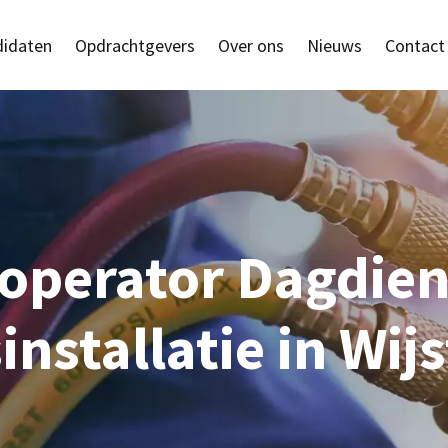
idaten
Opdrachtgevers
Over ons
Nieuws
Contact
operator Dagdien
nstallatie in Wijs