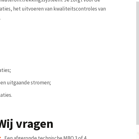
ties, het uitvoeren van kwaliteitscontroles van
.
ties;
 en uitgaande stromen;
aties.
Wij vragen
Een afgeronde technische MBO 3 of 4