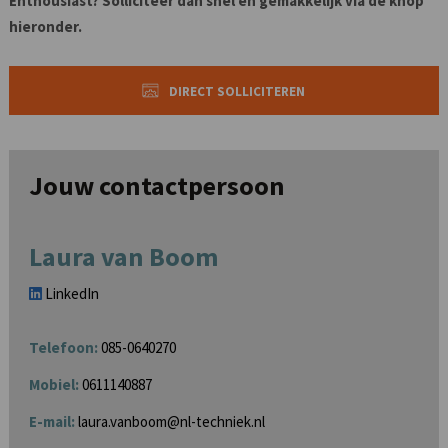
Enthousiast? Solliciteer dan snel en gemakkelijk via de knop
hieronder.
DIRECT SOLLICITEREN
Jouw contactpersoon
Laura van Boom
LinkedIn
Telefoon:
085-0640270
Mobiel:
0611140887
E-mail:
laura.vanboom@nl-techniek.nl