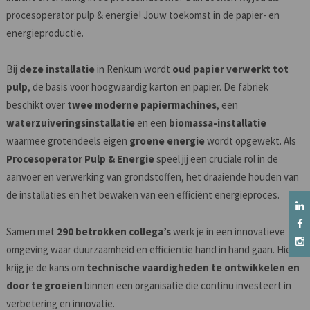
procesoperator pulp & energie! Jouw toekomst in de papier- en
energieproductie.
Bij
deze installatie
in Renkum wordt
oud papier verwerkt tot
pulp
, de basis voor hoogwaardig karton en papier. De fabriek
beschikt over
twee moderne papiermachines
, een
waterzuiveringsinstallatie
en een
biomassa-installatie
waarmee grotendeels eigen
groene energie
wordt opgewekt. Als
Procesoperator Pulp & Energie
speel jij een cruciale rol in de
aanvoer en verwerking van grondstoffen, het draaiende houden van
de installaties en het bewaken van een efficiënt energieproces.
Samen met
290 betrokken collega’s
werk je in een innovatieve
omgeving waar duurzaamheid en efficiëntie hand in hand gaan. Hier
krijg je de kans om
technische vaardigheden te ontwikkelen en
door te groeien
binnen een organisatie die continu investeert in
verbetering en innovatie.