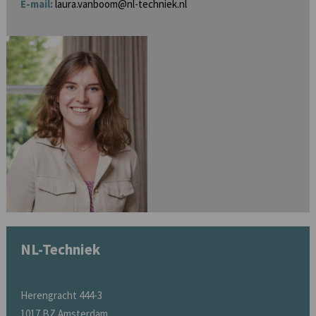
E-mail:
laura.vanboom@nl-techniek.nl
NL-Techniek
Herengracht 444-3
1017 BZ Amsterdam