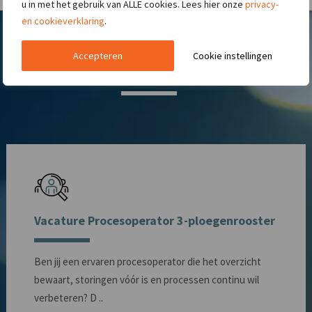
u in met het gebruik van ALLE cookies. Lees hier onze
privacy-
en cookieverklaring
.
Nieuwste technische vacatures
Accepteren
Cookie instellingen
Vacature Procesoperator 3-ploegenrooster
Ben jij een ervaren procesoperator die het overzicht
bewaart, storingen vóór is en processen continu wil
verbeteren? D ..