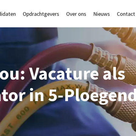
idaten
Opdrachtgevers
Over ons
Nieuws
Contact
ou: Vacature als
tor in 5-Ploegend