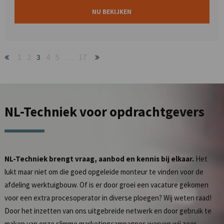
NU BEKIJKEN
1
2
3
4
5
…
17
NL-Techniek
voor opdrachtgevers
NL-Techniek brengt vraag, aanbod en kennis bij elkaar.
Het
lukt maar niet om die goed opgeleide monteur te vinden voor de
afdeling werktuigbouw. Of is er door groei een vacature gekomen
voor een extra procesoperator in diverse ploegen? Wij weten raad!
Door het inzetten van ons uitgebreide netwerk en door gebruik te
maken van onze slimme marketingcampagnes werven wij zeer