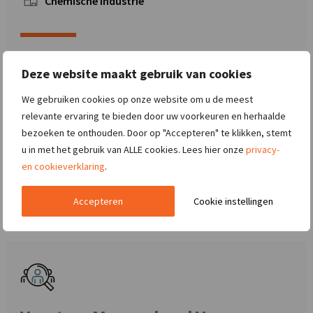
Chemische industrie
Ben je graag actief bezig met het voorkomen en oplossen van
Deze website maakt gebruik van cookies
storingen en wil je tegelijkertijd bijdragen aan een chemische
We gebruiken cookies op onze website om u de meest
industrie? Dan is deze vacature Operator 5-ploegendienst in
relevante ervaring te bieden door uw voorkeuren en herhaalde
Amsterdam – Hightech productieomgeving wel iets voor jou.
bezoeken te onthouden. Door op "Accepteren" te klikken, stemt
Je g ..
u in met het gebruik van ALLE cookies. Lees hier onze
privacy-
en cookieverklaring
.
NU BEKIJKEN
Accepteren
Cookie instellingen