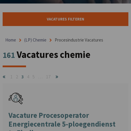
VACATURES FILTEREN
Home
(LP) Chemie
Procesindustrie Vacatures
Vacatures chemie
161
1
2
3
4
5
…
17
Vacature Procesoperator
Energiecentrale 5-ploegendienst