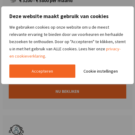
€
3200
- €
5800
per maand
Metaalindustrie
Deze website maakt gebruik van cookies
We gebruiken cookies op onze website om u de meest
relevante ervaring te bieden door uw voorkeuren en herhaalde
Sterk leiderschap maakt het verschil in een
bezoeken te onthouden. Door op "Accepteren" te klikken, stemt
productieomgeving die nooit stilstaat. Als Ploegleider 5-
u in met het gebruik van ALLE cookies. Lees hier onze
privacy-
ploegenrooster zorg jij ervoor dat jouw team elke dag optimaal
en cookieverklaring
.
presteert. Je houdt het overzicht op de werkvloer, stuurt bij
waar nodig en bewaakt d ..
Accepteren
Cookie instellingen
NU BEKIJKEN