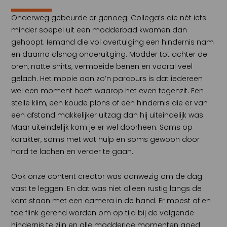
Onderweg gebeurde er genoeg. Collega’s die nét iets
minder soepel uit een modderbad kwamen dan
gehoopt. Iemand die vol overtuiging een hindernis nam
en daarna alsnog onderuitging. Modder tot achter de
oren, natte shirts, vermoeide benen en vooral veel
gelach. Het mooie aan zo’n parcours is dat iedereen
wel een moment heeft waarop het even tegenzit. Een
steile klim, een koude plons of een hindernis die er van
een afstand makkelijker uitzag dan hij uiteindelijk was.
Maar uiteindelijk kom je er wel doorheen. Soms op
karakter, soms met wat hulp en soms gewoon door
hard te lachen en verder te gaan.
Ook onze content creator was aanwezig om de dag
vast te leggen. En dat was niet alleen rustig langs de
kant staan met een camera in de hand. Er moest af en
toe flink gerend worden om op tijd bij de volgende
hindernis te zijn en alle modderige momenten goed