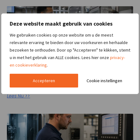
Deze website maakt gebruik van cookies
We gebruiken cookies op onze website om u de meest
relevante ervaring te bieden door uw voorkeuren en herhaalde
bezoeken te onthouden. Door op "Accepteren" te klikken, stemt
u in met het gebruik van ALLE cookies. Lees hier onze
privacy-
en cookieverklaring
.
Als de lijn stilvalt: wie lost het op in de
Accepteren
Cookie instellingen
fabriek?
Lees Nu >>