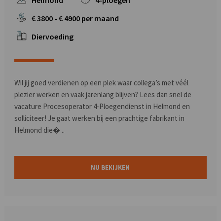
Helmond
4-ploegen
€
3800
- €
4900
per maand
Diervoeding
Wil jij goed verdienen op een plek waar collega’s met véél
plezier werken en vaak jarenlang blijven? Lees dan snel de
vacature Procesoperator 4-Ploegendienst in Helmond en
solliciteer! Je gaat werken bij een prachtige fabrikant in
Helmond die� ..
NU BEKIJKEN