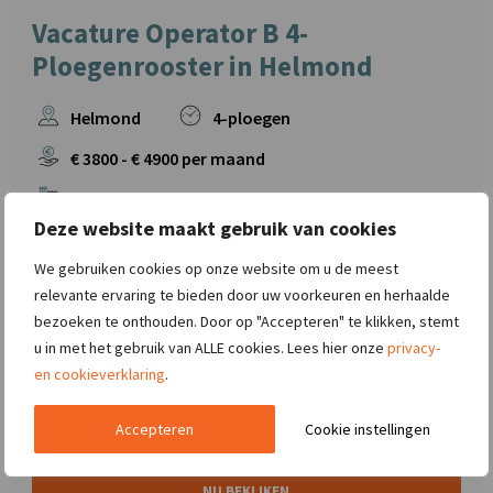
Vacature Operator B 4-
Ploegenrooster in Helmond
Helmond
4-ploegen
€
3800
- €
4900
per maand
Diervoeding
Deze website maakt gebruik van cookies
We gebruiken cookies op onze website om u de meest
relevante ervaring te bieden door uw voorkeuren en herhaalde
In de functie van operator B is veel afwisseling en vrijheid: Je
bezoeken te onthouden. Door op "Accepteren" te klikken, stemt
verricht werkzaamheden achter de computer en met
u in met het gebruik van ALLE cookies. Lees hier onze
privacy-
machines. Echt elke dag is anders! Klinkt als een mooie baan
en cookieverklaring
.
voor jou? Lees dan snel de vacature Operator B 4-
Ploegenrooster in Hel ..
Accepteren
Cookie instellingen
NU BEKIJKEN