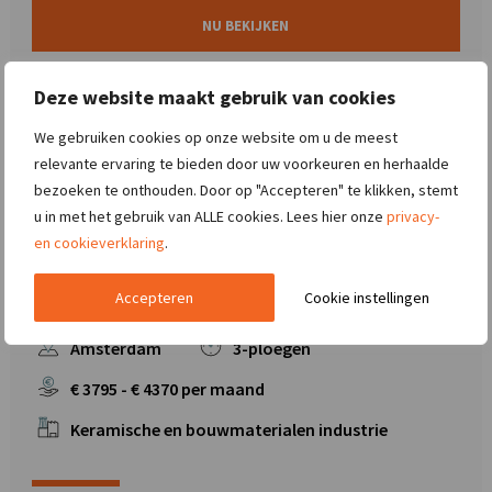
NU BEKIJKEN
Deze website maakt gebruik van cookies
We gebruiken cookies op onze website om u de meest
relevante ervaring te bieden door uw voorkeuren en herhaalde
bezoeken te onthouden. Door op "Accepteren" te klikken, stemt
u in met het gebruik van ALLE cookies. Lees hier onze
privacy-
Technische Operator 3-
en cookieverklaring
.
ploegenrooster? Kom werken in
Amsterdam
Accepteren
Cookie instellingen
Amsterdam
3-ploegen
€
3795
- €
4370
per maand
Keramische en bouwmaterialen industrie