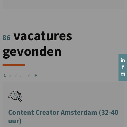
vacatures
86
gevonden
1
2
3
…
9
Content Creator Amsterdam (32-40
uur)