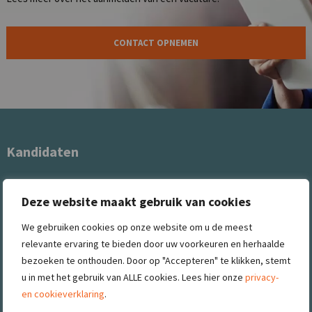
CONTACT OPNEMEN
Kandidaten
NL-Techniek heeft zicht op de leukste en meest interessante
Deze website maakt gebruik van cookies
vacatures in de procesindustrie bij jou in de regio! Onze consultants
helpen je graag op weg naar dé volgende stap in je carrière. Wij staan
We gebruiken cookies op onze website om u de meest
voor transparantie, eerlijkheid en persoonlijk contact.
relevante ervaring te bieden door uw voorkeuren en herhaalde
bezoeken te onthouden. Door op "Accepteren" te klikken, stemt
Opdrachtgevers
u in met het gebruik van ALLE cookies. Lees hier onze
privacy-
en cookieverklaring
.
NL-Techniek helpt u bij het vinden van dié ene technische specialist!