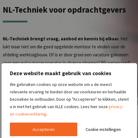
NL-Techniek
voor opdrachtgevers
NL-Techniek brengt vraag, aanbod en kennis bij elkaar.
Het
lukt maar niet om die goed opgeleide monteur te vinden voor de
afdeling werktuigbouw. Of is er door groei een vacature gekomen
voor een extra procesoperator in diverse ploegen? Wij weten raad!
Door het inzetten van ons uitgebreide netwerk en door gebruik te
Deze website maakt gebruik van cookies
maken van onze slimme marketingcampagnes werven wij zeer
We gebruiken cookies op onze website om u de meest
efficiënt de juiste kandidaten voor u!
relevante ervaring te bieden door uw voorkeuren en herhaalde
bezoeken te onthouden. Door op "Accepteren" te klikken, stemt
Lees meer over het
aanmelden van een vacature
.
u in met het gebruik van ALLE cookies. Lees hier onze
privacy-
en cookieverklaring
.
CONTACT OPNEMEN
Accepteren
Cookie instellingen