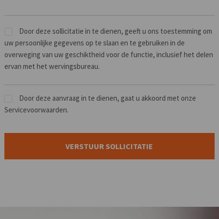
Door deze sollicitatie in te dienen, geeft u ons toestemming om
uw persoonlijke gegevens op te slaan en te gebruiken in de
overweging van uw geschiktheid voor de functie, inclusief het delen
ervan met het wervingsbureau.
Door deze aanvraag in te dienen, gaat u akkoord met onze
Servicevoorwaarden.
Mensen
die
op
zoek
zijn
naar
werk
moeten
hier
niets
neerzetten.