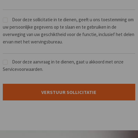
Door deze sollicitatie in te dienen, geeft u ons toestemming om
uw persoonlijke gegevens op te slaan en te gebruiken in de
overweging van uw geschiktheid voor de functie, inclusief het delen
ervan met het wervingsbureau.
Door deze aanvraag in te dienen, gaat u akkoord met onze
Servicevoorwaarden.
Mensen
die
op
zoek
zijn
naar
werk
moeten
hier
niets
neerzetten.