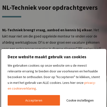
NL-Techniek
voor opdrachtgevers
NL-Techniek brengt vraag, aanbod en kennis bij elkaar.
Het
lukt maar niet om die goed opgeleide monteur te vinden voor de
afdeling werktuigbouw. Of is er door groei een vacature gekomen
voor een extra procesoperator in diverse ploegen? Wij weten raad!
Door het inzetten van ons uitgebreide netwerk en door gebruik te
Deze website maakt gebruik van cookies
maken van onze slimme marketingcampagnes werven wij zeer
We gebruiken cookies op onze website om u de meest
efficiënt de juiste kandidaten voor u!
relevante ervaring te bieden door uw voorkeuren en herhaalde
bezoeken te onthouden. Door op "Accepteren" te klikken, stemt
Lees meer over het
aanmelden van een vacature
.
u in met het gebruik van ALLE cookies. Lees hier onze
privacy-
en cookieverklaring
.
CONTACT OPNEMEN
Accepteren
Cookie instellingen