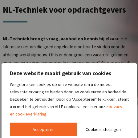
NL-Techniek
voor opdrachtgevers
NL-Techniek brengt vraag, aanbod en kennis bij elkaar.
Het
lukt maar niet om die goed opgeleide monteur te vinden voor de
afdeling werktuigbouw. Of is er door groei een vacature gekomen
voor een extra procesoperator in diverse ploegen? Wij weten raad!
Door het inzetten van ons uitgebreide netwerk en door gebruik te
Deze website maakt gebruik van cookies
maken van onze slimme marketingcampagnes werven wij zeer
We gebruiken cookies op onze website om u de meest
efficiënt de juiste kandidaten voor u!
relevante ervaring te bieden door uw voorkeuren en herhaalde
bezoeken te onthouden. Door op "Accepteren" te klikken, stemt
Lees meer over het
aanmelden van een vacature
.
u in met het gebruik van ALLE cookies. Lees hier onze
privacy-
en cookieverklaring
.
CONTACT OPNEMEN
Accepteren
Cookie instellingen